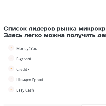
Список лидеров рынка микрокр
Здесь легко можна получить де
Money4You
E-groshi
Credit7
Швидко Гроші
Easy Cash