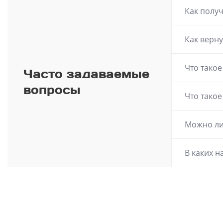
Как получ
Как верну
Что тако
Часто задаваемые
вопросы
Что тако
Можно ли
В каких н