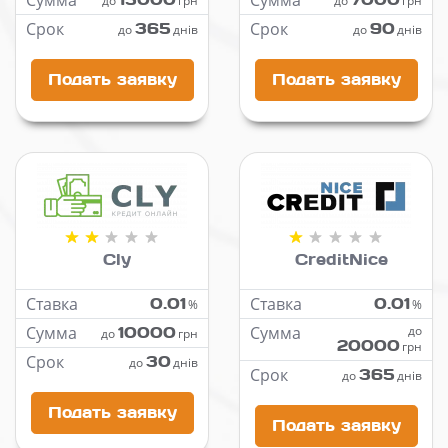
Сумма
Сумма
до
грн
до
грн
Срок
365
Срок
90
до
днів
до
днів
Подать заявку
Подать заявку
Cly
CreditNice
Ставка
0.01
Ставка
0.01
%
%
Сумма
10000
Сумма
до
до
грн
20000
грн
Срок
30
до
днів
Срок
365
до
днів
Подать заявку
Подать заявку