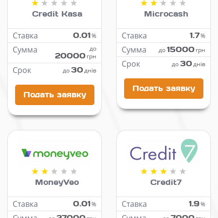
Credit Kasa
Microcash
Ставка
0.01
Ставка
1.7
%
%
Сумма
до
Сумма
15000
до
грн
20000
грн
Срок
30
до
днів
Срок
30
до
днів
Подать заявку
Подать заявку
MoneyVeo
Credit7
Ставка
0.01
Ставка
1.9
%
%
27000
7000