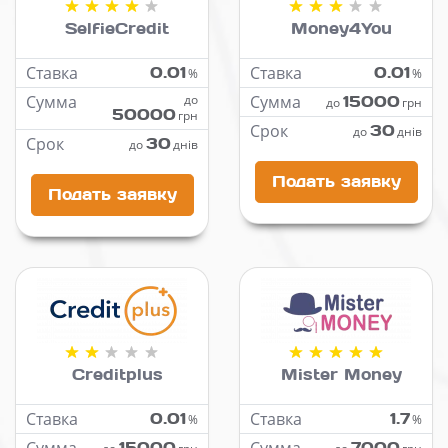
SelfieCredit
Money4You
Ставка
0.01
Ставка
0.01
%
%
Сумма
до
Сумма
15000
до
грн
50000
грн
Срок
30
до
днів
Срок
30
до
днів
Подать заявку
Подать заявку
Creditplus
Mister Money
Ставка
0.01
Ставка
1.7
%
%
15000
7000