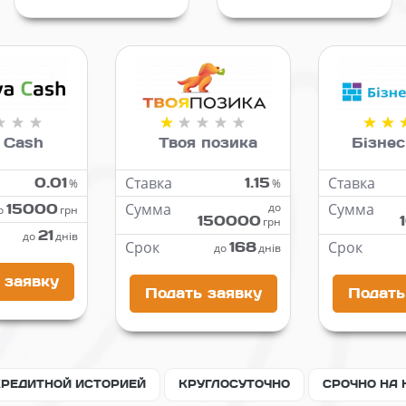
 Cash
Твоя позика
Бізнес
0.01
Ставка
1.15
Ставка
%
%
15000
Сумма
до
Сумма
о
грн
150000
грн
21
до
днів
Срок
168
Срок
до
днів
 заявку
Подать заявку
Подать
КРЕДИТНОЙ ИСТОРИЕЙ
КРУГЛОСУТОЧНО
СРОЧНО НА 