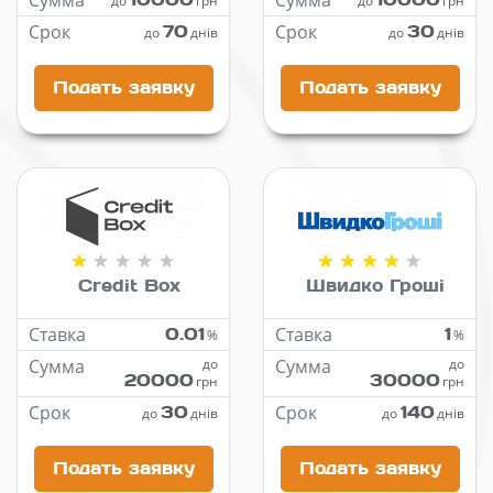
Сумма
Сумма
до
грн
до
грн
Срок
70
Срок
30
до
днів
до
днів
Подать заявку
Подать заявку
Credit Box
Швидко Гроші
Ставка
0.01
Ставка
1
%
%
Сумма
до
Сумма
до
20000
30000
грн
грн
Срок
30
Срок
140
до
днів
до
днів
Подать заявку
Подать заявку