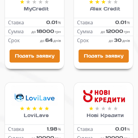
MyCredit
Alex Credit
Ставка
0.01
Ставка
0.01
%
%
Сумма
18000
Сумма
12000
до
грн
до
грн
Срок
64
Срок
30
до
днів
до
днів
Подать заявку
Подать заявку
LoviLave
Нові Кредити
Ставка
1.98
Ставка
0.01
%
%
10000
10000