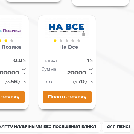
 Позика
На Все
0.8
Ставка
1
%
%
до
Сумма
до
100000
20000
грн
грн
56
Срок
70
до
днів
до
днів
 заявку
Подать заявку
КАРТУ НАЛИЧНЫМИ БЕЗ ПОСЕЩЕНИЯ БАНКА
ДЛЯ ПЕНСИ