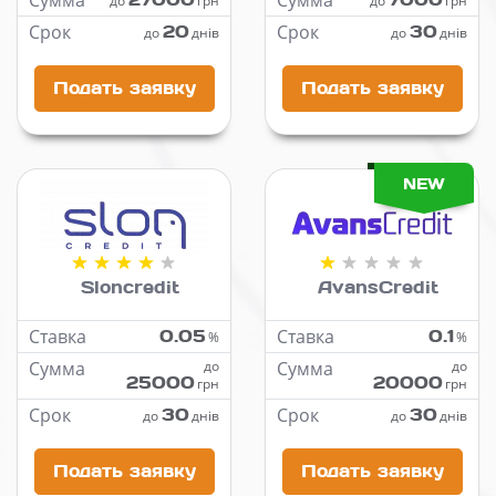
Сумма
Сумма
до
грн
до
грн
Срок
20
Срок
30
до
днів
до
днів
Подать заявку
Подать заявку
NEW
Sloncredit
AvansCredit
Ставка
0.05
Ставка
0.1
%
%
Сумма
до
Сумма
до
25000
20000
грн
грн
Срок
30
Срок
30
до
днів
до
днів
Подать заявку
Подать заявку