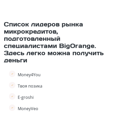
Список лидеров рынка
микрокредитов,
подготовленный
специалистами BigOrange.
Здесь легко можна получить
деньги
Money4You
Твоя позика
E-groshi
MoneyVeo