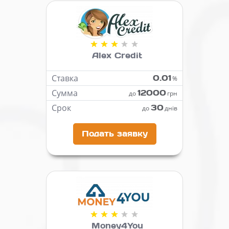
Alex Credit
Ставка
0.01
%
Сумма
12000
до
грн
Срок
30
до
днів
Подать заявку
Money4You