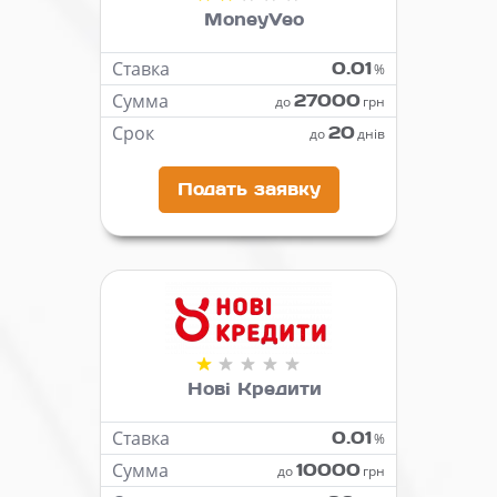
MoneyVeo
Ставка
0.01
%
Сумма
27000
до
грн
Срок
20
до
днів
Подать заявку
Нові Кредити
Ставка
0.01
%
Сумма
10000
до
грн