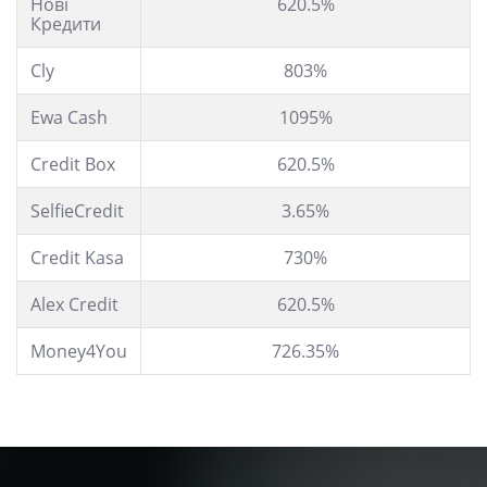
Нові
620.5%
Кредити
Cly
803%
Ewa Cash
1095%
Credit Box
620.5%
SelfieCredit
3.65%
Credit Kasa
730%
Alex Credit
620.5%
Money4You
726.35%