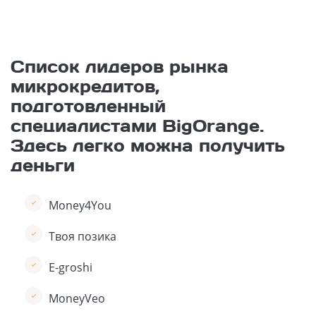
Список лидеров рынка
микрокредитов,
подготовленный
специалистами BigOrange.
Здесь легко можна получить
деньги
Money4You
Твоя позика
E-groshi
MoneyVeo