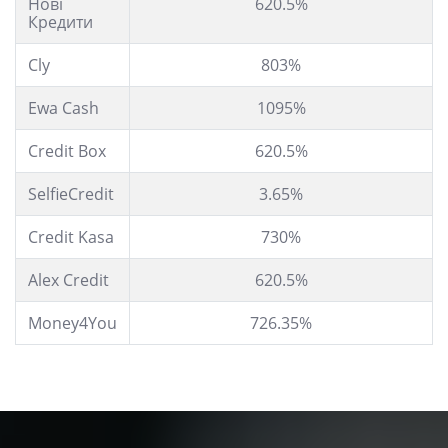
Нові
620.5%
Кредити
Cly
803%
Ewa Cash
1095%
Credit Box
620.5%
SelfieCredit
3.65%
Credit Kasa
730%
Alex Credit
620.5%
Money4You
726.35%