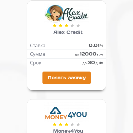
Alex Credit
Ставка
0.01
%
Сумма
12000
до
грн
Срок
30
до
днів
Подать заявку
Money4You