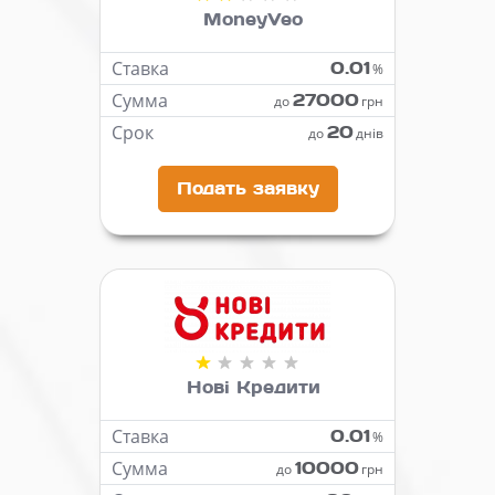
MoneyVeo
Ставка
0.01
%
Сумма
27000
до
грн
Срок
20
до
днів
Подать заявку
Нові Кредити
Ставка
0.01
%
Сумма
10000
до
грн