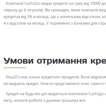
Компанія Cash2Go видає кредити на суму від 10000 до 
півроку до 6-ти років). Вік громадян, яким компанія ви
кредитах від 3% в місяць, що є маленьким відсотком, мі
4-х відсотків на місяць. У порівнянні з банками для от
Умови отримання кр
Кеш2Го має кілька кредитних продуктів. Вони відрізня
які видають кредит. Нижче представлено опис самого
Кредит на будь-які цілі видається компанією Cash2go 
мету, можете робити з даними грошима все.