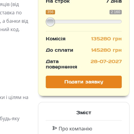
На строк
7 днів
ців (від
 ставка по
356
2 160
 а банки від
йний код.
Комісія
135280 грн
До сплати
145280 грн
Дата
28-07-2027
повернення
Подати заявку
и і цілям на
Зміст
 будь-яку
Про компанію