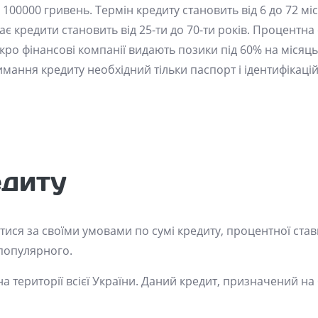
100000 гривень. Термін кредиту становить від 6 до 72 міся
дає кредити становить від 25-ти до 70-ти років. Процентна
кро фінансові компанії видають позики під 60% на місяць,
римання кредиту необхідний тільки паспорт і ідентифікаці
едиту
тися за своїми умовами по сумі кредиту, процентної ставк
 популярного.
на території всієї України. Даний кредит, призначений на