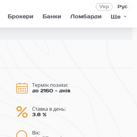
Укр
Рус
Брокери
Банки
Ломбарди
Ще
Термін позики:
до 2160 - днів
Ставка в день:
3.8 %
Вік: