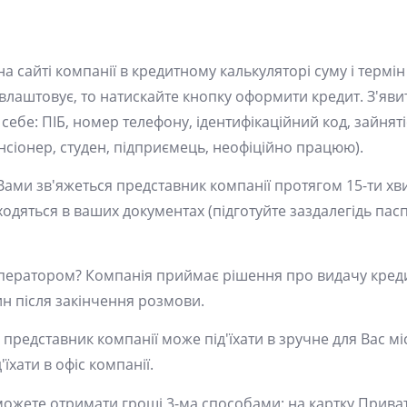
а сайті компанії в кредитному калькуляторі суму і термін
лаштовує, то натискайте кнопку оформити кредит. З'явит
ебе: ПІБ, номер телефону, ідентифікаційний код, зайнятіс
сіонер, студен, підприємець, неофіційно працюю).
Вами зв'яжеться представник компанії протягом 15-ти хви
аходяться в ваших документах (підготуйте заздалегідь пасп
оператором? Компанія приймає рішення про видачу креди
н після закінчення розмови.
редставник компанії може під'їхати в зручне для Вас міс
їхати в офіс компанії.
ожете отримати гроші 3-ма способами: на картку Приват