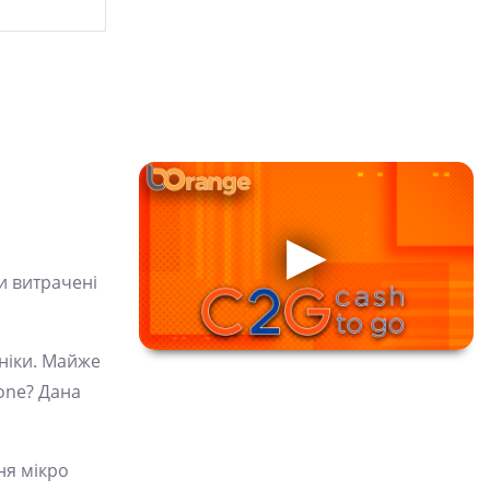
и витрачені
хніки. Майже
hone? Дана
ня мікро