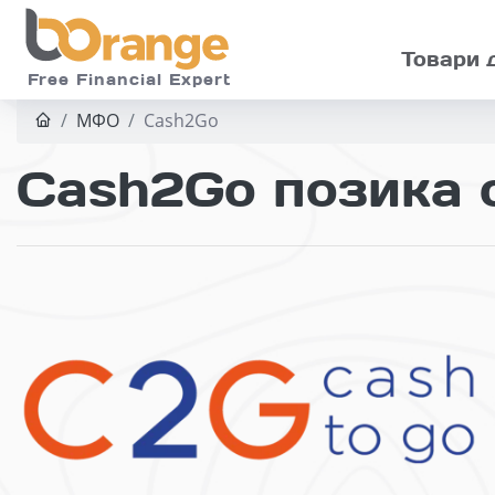
Skip to main
Товари 
Free Financial Expert
МФО
Cash2Go
Cash2Go позика о