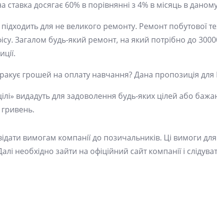
а ставка досягає 60% в порівнянні з 4% в місяць в даному
підходить для не великого ремонту. Ремонт побутової те
су. Загалом будь-який ремонт, на який потрібно до 300
ції.
Бракує грошей на оплату навчання? Дана пропозиція для 
 цілі» видадуть для задоволення будь-яких цілей або баж
 гривень.
відати вимогам компанії до позичальників. Ці вимоги дл
алі необхідно зайти на офіційний сайт компанії і слідуват