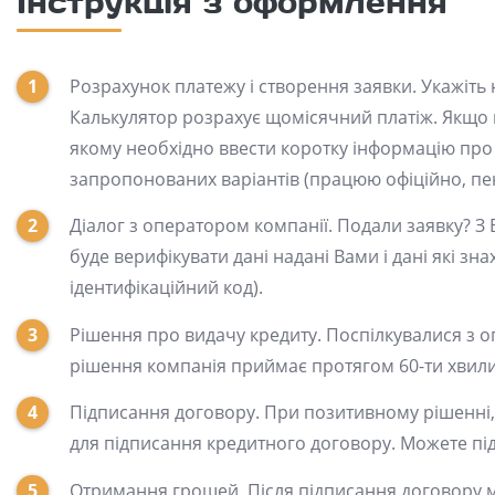
Інструкція з оформлення
Розрахунок платежу і створення заявки. Укажіть н
Калькулятор розрахує щомісячний платіж. Якщо в
якому необхідно ввести коротку інформацію про с
запропонованих варіантів (працюю офіційно, пен
Діалог з оператором компанії. Подали заявку? З 
буде верифікувати дані надані Вами і дані які зн
ідентифікаційний код).
Рішення про видачу кредиту. Поспілкувалися з 
рішення компанія приймає протягом 60-ти хвили
Підписання договору. При позитивному рішенні, п
для підписання кредитного договору. Можете під'
Отримання грошей. Після підписання договору м