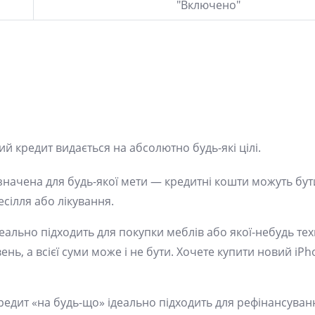
"Включено"
й кредит видається на абсолютно будь-які цілі.
значена для будь-якої мети — кредитні кошти можуть бут
есілля або лікування.
деально підходить для покупки меблів або якої-небудь те
ень, а всієї суми може і не бути. Хочете купити новий iP
редит «на будь-що» ідеально підходить для рефінансуван