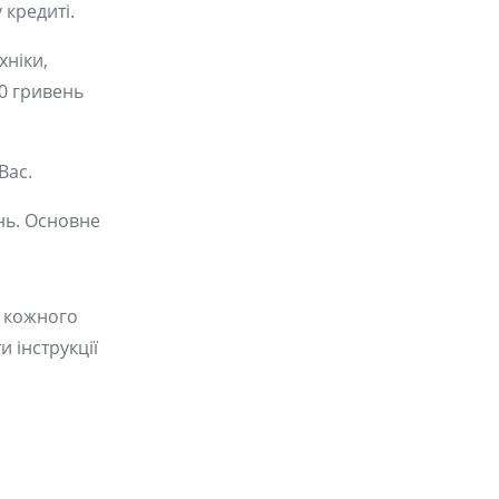
 кредиті.
хніки,
00 гривень
Вас.
ань. Основне
я кожного
и інструкції