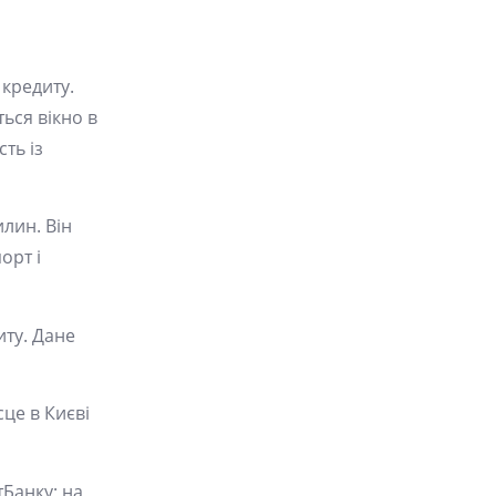
 кредиту.
ься вікно в
ть із
лин. Він
орт і
ту. Дане
це в Києві
Банку; на