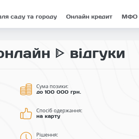
для саду та городу
Онлайн кредит
МФО
нлайн ᐈ відгуки
Сума позики:
до 100 000 грн.
Спосіб одержання:
на карту
Рішення: