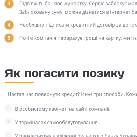
Підв'яжіть банківську картку. Сервіс заблокує мал
Заблоковану суму, можна дізнатися в інтернет ба
Необхідно підписати кредитний договір за допо
Потім компанія перерахує гроші на картку, миттє
Як погасити позику
Настав час повернути кредит? Існує три способи. Кож
В особистому кабінеті на сайті компанії.
У терміналах самообслуговування.
У банківському відділенні будь-якого банку Україн