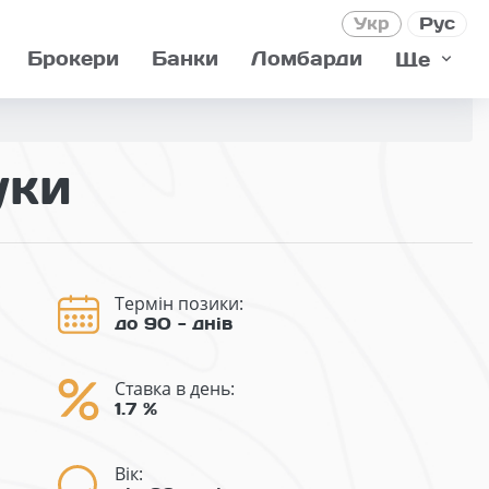
Укр
Рус
Брокери
Банки
Ломбарди
Ще
уки
Термін позики:
до 90 - днів
Ставка в день:
1.7 %
Вік: