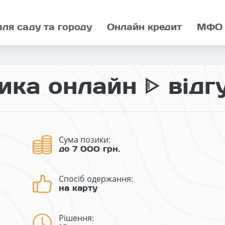
для саду та городу
Онлайн кредит
МФО
ика онлайн ᐈ відг
Сума позики:
до 7 000 грн.
Спосіб одержання:
на карту
Рішення: