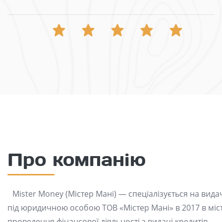
Про компанію
Mister Money (Містер Мані) — спеціалізується на вид
під юридичною особою ТОВ «Містер Мані» в 2017 в місті
проведення фінансової діяльності з видачі кредитів.