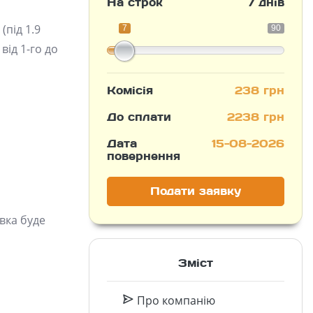
На строк
7 днів
(під 1.9
7
90
від 1-го до
Комісія
238 грн
До сплати
2238 грн
Дата
15-08-2026
повернення
Подати заявку
вка буде
Зміст
Про компанію