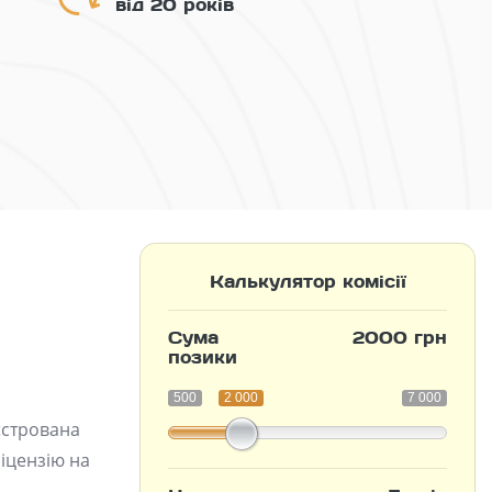
від 20 років
Калькулятор комісії
Сума
2000 грн
позики
500
2 000
7 000
єстрована
ліцензію на