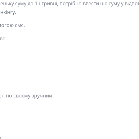
еньку суму до 1-ї гривні, потрібно ввести цю суму у відпо
нкінгу.
могою смс.
во.
ен по своєму зручний:
и.