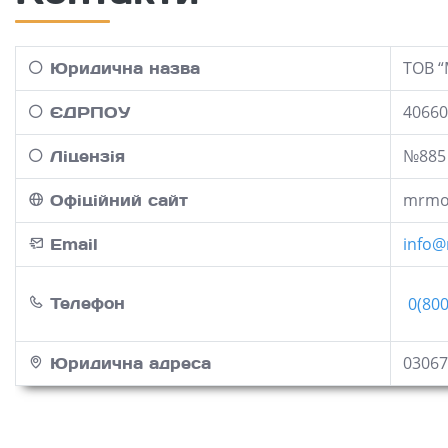
ТОВ “
Юридична назва
40660
ЄДРПОУ
№885 
Ліцензія
mrmo
Офіційний сайт
info
Email
Телефон
0(80
03067
Юридична адреса