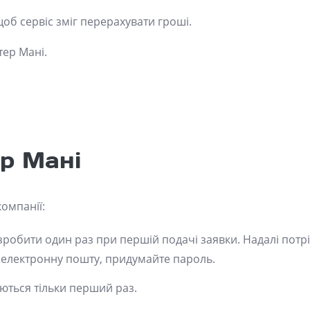
щоб сервіс зміг перерахувати гроші.
тер Мані.
ер Мані
компанії:
зробити один раз при першій подачі заявки. Надалі потрі
р, електронну пошту, придумайте пароль.
юються тільки перший раз.