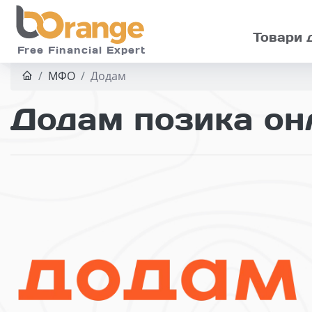
Skip to main
Товари 
Free Financial Expert
МФО
Додам
Додам позика онл