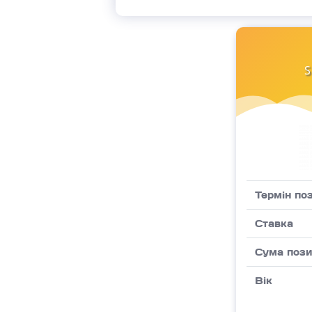
Термін по
Ставка
Сума пози
Вік