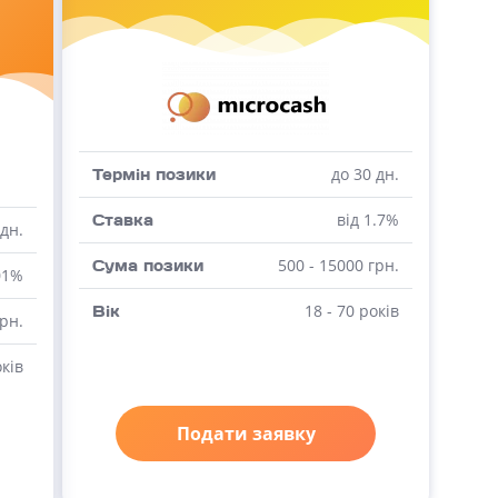
до 30 дн.
Термін позики
від 1.7%
Ставка
 дн.
500 - 15000 грн.
Сума позики
01%
18 - 70 років
Вік
грн.
оків
Подати заявку