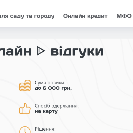
для саду та городу
Онлайн кредит
МФО
айн ᐈ відгуки
Сума позики:
до 6 000 грн.
Спосіб одержання:
на карту
Рішення: