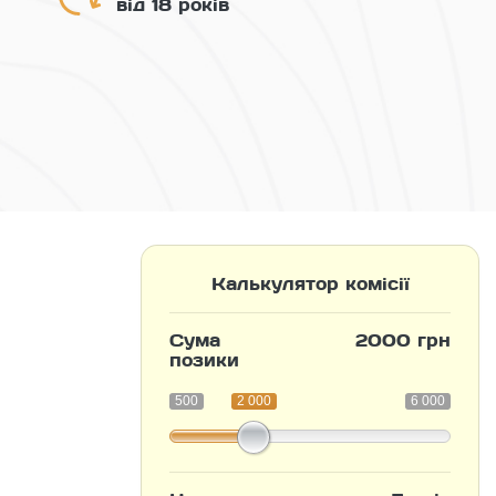
від 18 років
Калькулятор комісії
Сума
2000 грн
позики
500
2 000
6 000