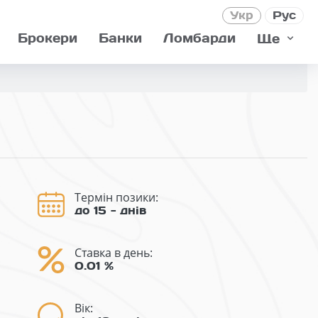
Укр
Рус
Брокери
Банки
Ломбарди
Ще
Термін позики:
до 15 - днів
Ставка в день:
0.01 %
Вік: