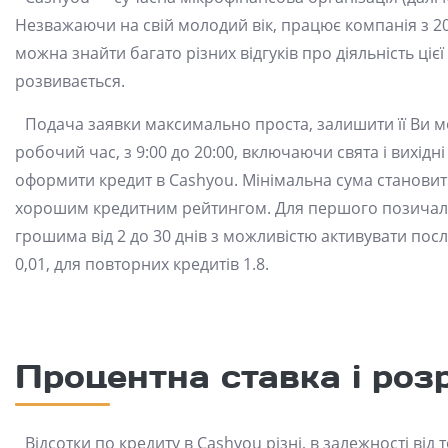
Незважаючи на свій молодий вік, працює компанія з 20
можна знайти багато різних відгуків про діяльність ціє
розвивається.
Подача заявки максимально проста, залишити її Ви м
робочий час, з 9:00 до 20:00, включаючи свята і вихідн
оформити кредит в Cashyou. Мінімальна сума становить 
хорошим кредитним рейтингом. Для першого позичаль
грошима від 2 до 30 днів з можливістю активувати пос
0,01, для повторних кредитів 1.8.
Процентна ставка і роз
Відсотки по кредиту в Cashyou різні, в залежності від