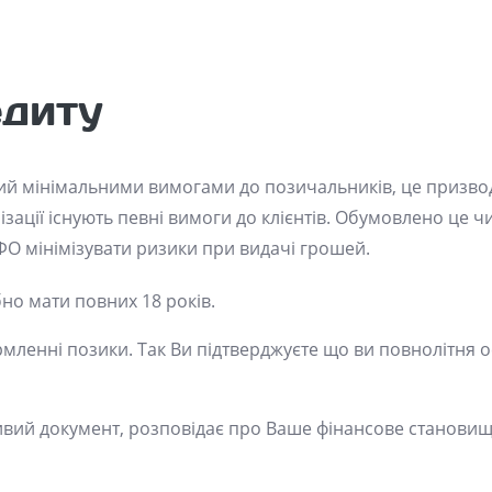
едиту
ий мінімальними вимогами до позичальників, це призво
ізації існують певні вимоги до клієнтів. Обумовлено це 
О мінімізувати ризики при видачі грошей.
бно мати повних 18 років.
мленні позики. Так Ви підтверджуєте що ви повнолітня ос
вий документ, розповідає про Ваше фінансове становищ