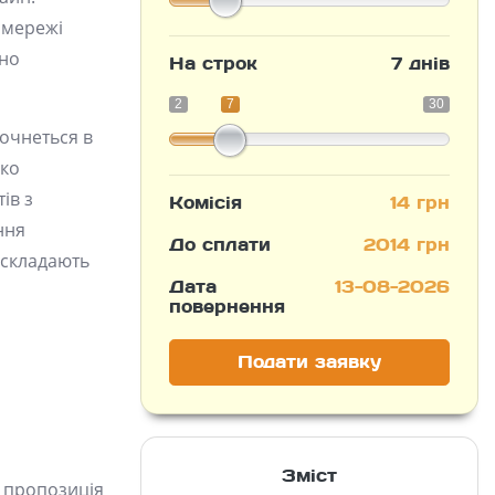
 мережі
вно
На строк
7 днів
2
7
30
очнеться в
гко
ів з
Комісія
14 грн
ння
До сплати
2014 грн
 складають
Дата
13-08-2026
повернення
Подати заявку
Зміст
а пропозиція