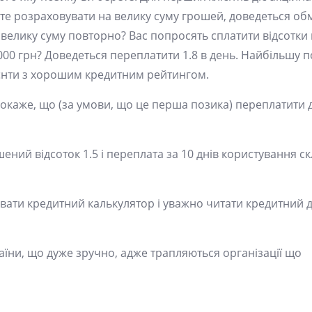
ожете розраховувати на велику суму грошей, доведеться о
велику суму повторно? Вас попросять сплатити відсотки в
000 грн? Доведеться переплатити 1.8 в день. Найбільшу п
лієнти з хорошим кредитним рейтингом.
покаже, що (за умови, що це перша позика) переплатити 
шений відсоток 1.5 і переплата за 10 днів користування с
вати кредитний калькулятор і уважно читати кредитний д
аїни, що дуже зручно, адже трапляються організації що