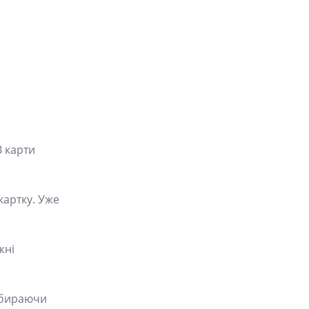
З карти
картку. Уже
жні
Вибираючи