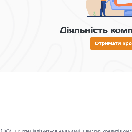
Діяльність ком
Отримати кре
МФО), що спеціалізується на видачі швидких кредитів онл