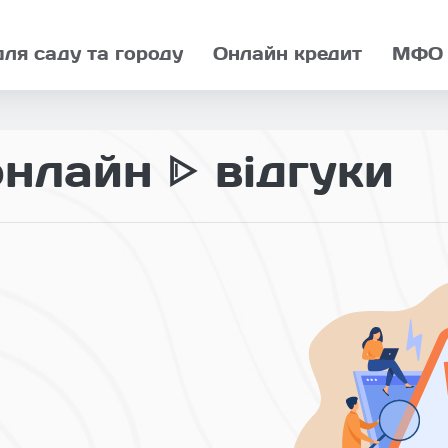
для саду та городу
Онлайн кредит
МФО
нлайн ᐈ відгуки