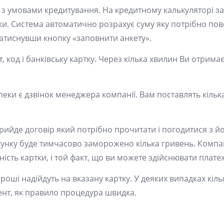
я з умовами кредитування. На кредитному калькуляторі 
ики. Система автоматично розрахує суму яку потрібно пов
тиснувши кнопку «заповнити анкету».
т, код і банківську картку. Через кілька хвилин Ви отрима
и є дзвінок менеджера компанії. Вам поставлять кільк
рийде договір який потрібно прочитати і погодитися з й
хунку буде тимчасово заморожено кілька гривень. Компан
ість картки, і той факт, що ви можете здійснювати платеж
роші надійдуть на вказану картку. У деяких випадках кіл
ент, як правило процедура швидка.