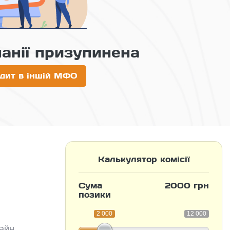
панії призупинена
дит в іншій МФО
Калькулятор комісії
Сума
2000 грн
позики
2 000
12 000
айн.