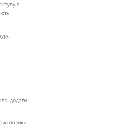
оступу в
ають
дура
ово, додати
ькі позики.