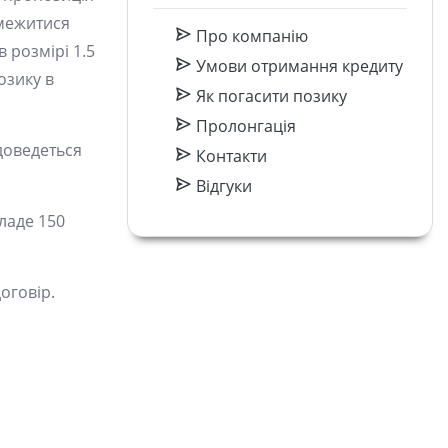
бмежитися
Про компанію
 розмірі 1.5
Умови отримання кредиту
озику в
Як погасити позику
Пролонгація
доведеться
Контакти
Відгуки
кладе 150
оговір.