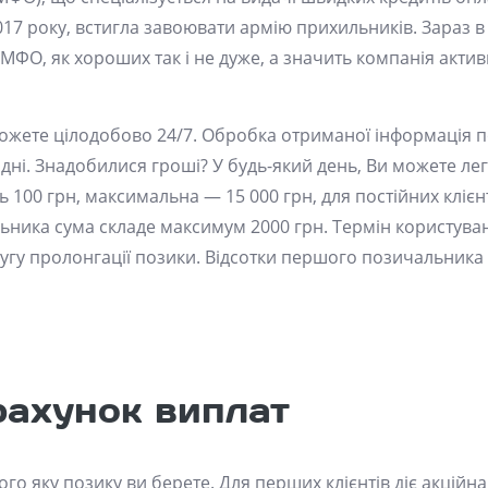
17 року, встигла завоювати армію прихильників. Зараз в
ї МФО, як хороших так і не дуже, а значить компанія акти
ожете цілодобово 24/7. Обробка отриманої інформація п
і дні. Знадобилися гроші? У будь-який день, Ви можете ле
100 грн, максимальна — 15 000 грн, для постійних клієнт
ника сума складе максимум 2000 грн. Термін користува
лугу пролонгації позики. Відсотки першого позичальника
рахунок виплат
 того яку позику ви берете. Для перших клієнтів діє акційн