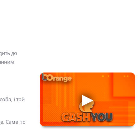
дить до
чинним
оба, і той
е. Саме по