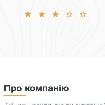
Про компанію
Cashyou — сучасна мікрофінансова організація (далі 