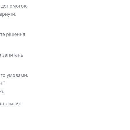
за допомогою
ернути.
єте рішення
а запитань
ого умовами.
ії
і.
ька хвилин