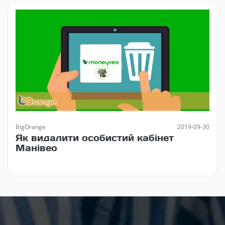
BigOrange
2019-09-30
Як видалити особистий кабінет
Манівео