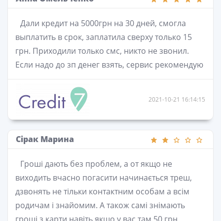
Дали кредит на 5000грн на 30 дней, смогла
выплатить в срок, заплатила сверху только 15
грн. Приходили только смс, никто не звонил.
Если надо до зп денег взять, сервис рекомендую
2021-10-21 16:14:15
Сірак Марина
Гроші дають без проблем, а от якщо не
виходить вчасно погасити начинається треш,
дзвонять не тільки контактним особам а всім
родичам і знайомим. А також самі знімають
гроші з карти навіть якщо у вас там 50 грн