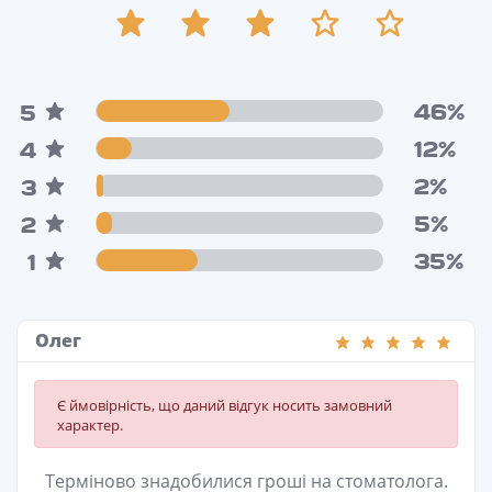
46%
5
12%
4
2%
3
5%
2
35%
1
Олег
Є ймовірність, що даний відгук носить замовний
характер.
Терміново знадобилися гроші на стоматолога.