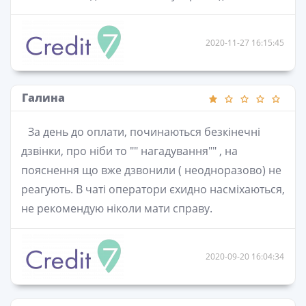
2020-11-27 16:15:45
Галина
За день до оплати, починаються безкінечні
дзвінки, про ніби то "" нагадування"" , на
пояснення що вже дзвонили ( неодноразово) не
реагують. В чаті оператори єхидно насміхаються,
не рекомендую ніколи мати справу.
2020-09-20 16:04:34