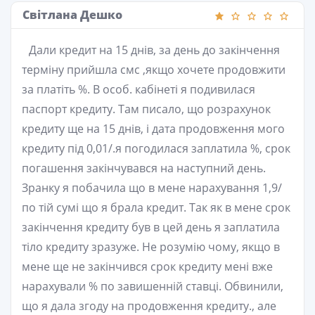
Світлана Дешко
Дали кредит на 15 днів, за день до закінчення
терміну прийшла смс ,якщо хочете продовжити
за платіть %. В особ. кабінеті я подивилася
паспорт кредиту. Там писало, що розрахунок
кредиту ще на 15 днів, і дата продовження мого
кредиту під 0,01/.я погодилася заплатила %, срок
погашення закінчувався на наступний день.
Зранку я побачила що в мене нарахування 1,9/
по тій сумі що я брала кредит. Так як в мене срок
закінчення кредиту був в цей день я заплатила
тіло кредиту зразуже. Не розумію чому, якщо в
мене ще не закінчився срок кредиту мені вже
нарахували % по завишенній ставці. Обвинили,
що я дала згоду на продовження кредиту., але