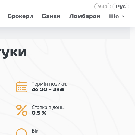
Укр
Рус
Брокери
Банки
Ломбарди
Ще
гуки
Термін позики:
до 30 - днів
Ставка в день:
0.5 %
Вік: