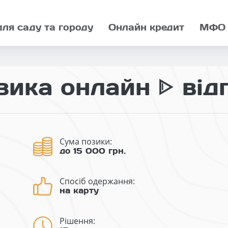
для саду та городу
Онлайн кредит
МФО
зика онлайн ᐈ від
Сума позики:
до 15 000 грн.
Спосіб одержання:
на карту
Рішення: