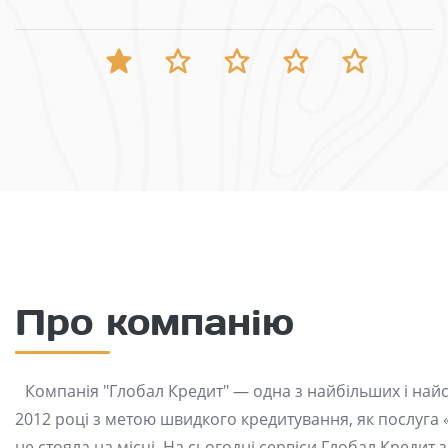
Про компанію
Компанія "Глобал Кредит" — одна з найбільших і найс
2012 році з метою швидкого кредитування, як послуга 
не стояла на місці. На сьогодні сервіси Глобал Кредит з