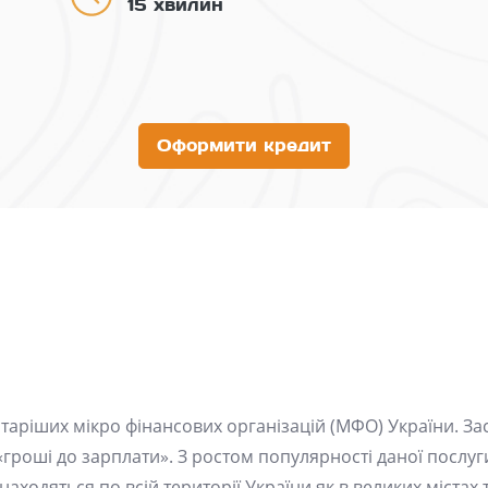
15 хвилин
Оформити кредит
таріших мікро фінансових організацій (МФО) України. За
«гроші до зарплати». З ростом популярності даної послуг
находяться по всій території України як в великих містах т