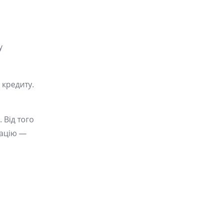
у
 кредиту.
 Від того
мацію —