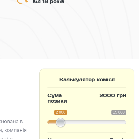
від 18 років
Калькулятор комісії
Сума
2000 грн
позики
2 000
15 000
снована в
и, компанія
ак і в