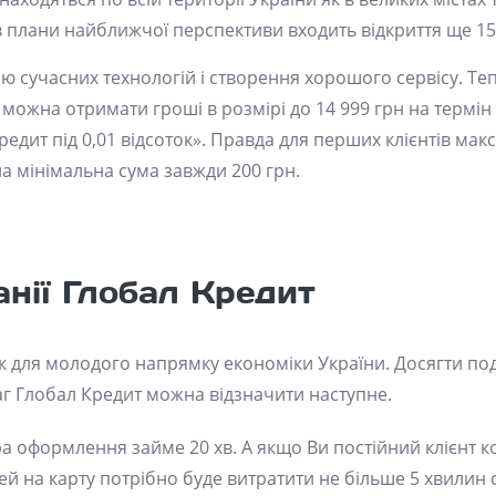
в плани найближчої перспективи входить відкриття ще 150
ю сучасних технологій і створення хорошого сервісу. Те
 можна отримати гроші в розмірі до 14 999 грн на термін д
кредит під 0,01 відсоток». Правда для перших клієнтів ма
на мінімальна сума завжди 200 грн.
анії Глобал Кредит
як для молодого напрямку економіки України. Досягти по
аг Глобал Кредит можна відзначити наступне.
оформлення займе 20 хв. А якщо Ви постійний клієнт ко
 на карту потрібно буде витратити не більше 5 хвилин 