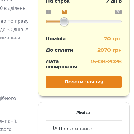
На строк
7 днів
 відділень.
1
7
30
пер по праву
о 30 днів. А
ксимальна
Комісія
70 грн
До сплати
2070 грн
Дата
15-08-2026
повернення
Подати заявку
дібного
Зміст
мпанії,
Про компанію
свого