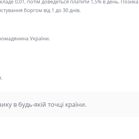
ладе 0,01, потім доведеться платити 1,5% в день. Позика
истування боргом від 1 до 30 днів.
громадянина України.
.
ику в будь-якій точці країни.