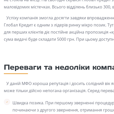
маловідомих містечках. Всього відділень близько 300, 
Успіху компанія змогла досягти завдяки впровадженн
Глобал Кредит є одним з лідерів ринку мікро позик. Тут
для перших клієнтів діє постійне акційна пропозиція «
сума видачі буде складати 5000 грн. При цьому доступ
Переваги та недоліки комп
У даній МФО хороша репутація і досить солідний вік 
може тільки дійсно непогана організація. Серед перев
Швидка позика. При першому зверненні процедура 
починаючи з другого звернення, отримання грошей