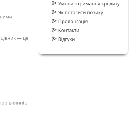
Умови отримання кредиту
Як погасити позику
аними
Пролонгація
Контакти
ацівник — це
Відгуки
порівнянні з