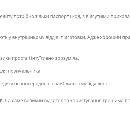
иту потрібно тільки паспорт і код, з відсутніми прихов
ують у внутрішньому відділі підготовки. Адже хороший пр
ки проста і інтуїтивно зрозуміла.
для позичальника.
редиту безпосередньо в найближчому відділенні.
МФО, а саме великий відсоток за користування грошима в 