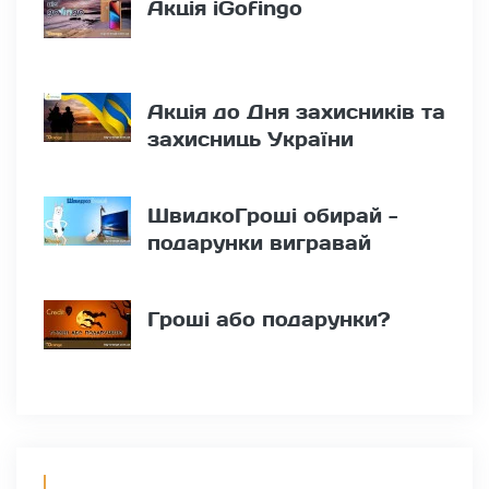
Акція iGofingo
Акція до Дня захисників та
захисниць України
ШвидкоГроші обирай -
подарунки вигравай
Гроші або подарунки?